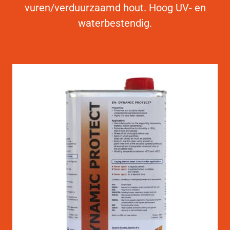
vuren/verduurzaamd hout. Hoog UV- en
waterbestendig.