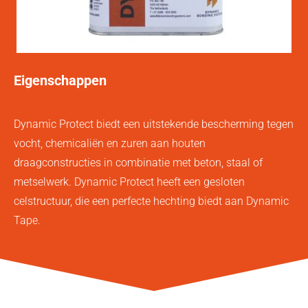
Eigenschappen
Dynamic Protect biedt een uitstekende bescherming tegen
vocht, chemicaliën en zuren aan houten
draagconstructies in combinatie met beton, staal of
metselwerk. Dynamic Protect heeft een gesloten
celstructuur, die een perfecte hechting biedt aan Dynamic
Tape.